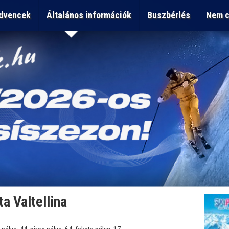
dvencek
Általános információk
Buszbérlés
Nem c
a Valtellina