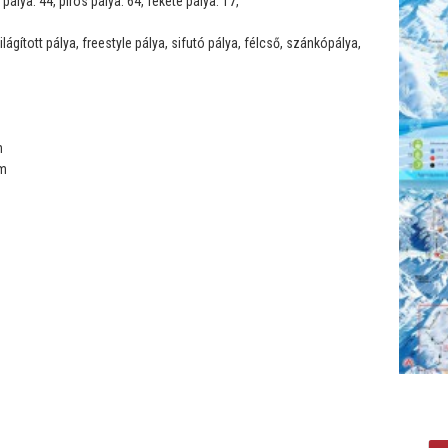
lya: 44, piros pálya: 64, fekete pálya: 17,
ilágított pálya, freestyle pálya, sifutó pálya, félcső, szánkópálya,
m
 m