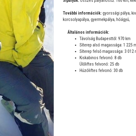
Sípályák:
összes pályahossz: 160 km, kék pá
További információk:
gyorssági pálya, kiv
korcsolyapálya, gyermekpálya, hóágyú,
Általános információk:
Távolság Budapesttől: 970 km
Síterep alsó magassága: 1 225 
Síterep felső magassága: 3 012
Kiskabinos felvonó: 8 db
Ülőliftes felvonó: 25 db
Húzóliftes felvonó: 30 db