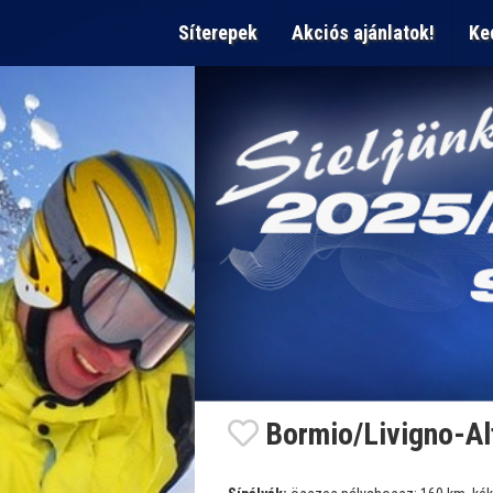
Síterepek
Akciós ajánlatok!
Ke
Bormio/Livigno-Alt