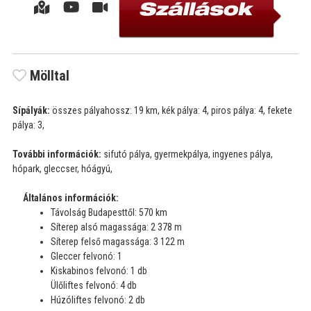
Mölltal
Sípályák:
összes pályahossz: 19 km, kék pálya: 4, piros pálya: 4, fekete
pálya: 3,
További információk:
sifutó pálya, gyermekpálya, ingyenes pálya,
hópark, gleccser, hóágyú,
Általános információk:
Távolság Budapesttől: 570 km
Síterep alsó magassága: 2 378 m
Síterep felső magassága: 3 122 m
Gleccer felvonó: 1
Kiskabinos felvonó: 1 db
Ülőliftes felvonó: 4 db
Húzóliftes felvonó: 2 db