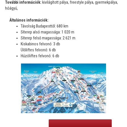
További információk:
kivilágított pálya, freestyle pálya, gyermekpálya,
hóágyú,
Általános információk:
Távolság Budapesttől: 680 km
Síterep alsó magassága: 1 020 m
Síterep felső magassága: 2 621 m
Kiskabinos felvonó: 3 db
Ülőliftes felvonó: 6 db
Húzóliftes felvonó: 6 db