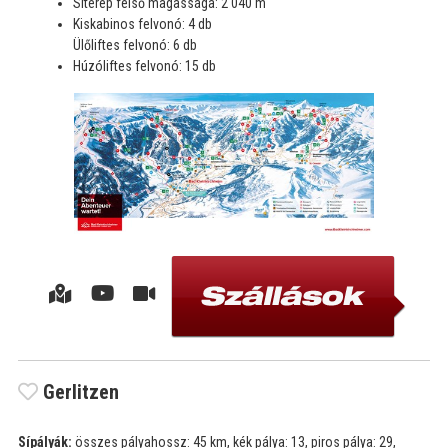
Síterep felső magassága: 2 040 m
Kiskabinos felvonó: 4 db
Ülőliftes felvonó: 6 db
Húzóliftes felvonó: 15 db
Gerlitzen
Sípályák:
összes pályahossz: 45 km, kék pálya: 13, piros pálya: 29,