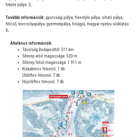
fekete pálya: 3,
További információk:
gyorssági pálya, freestyle pálya, sifutó pálya,
félcső, korcsolyapálya, gyermekpálya, hóágyú, magyar nyelvu síoktatás:
X,
Általános információk:
Távolság Budapesttől: 511 km
Síterep alsó magassága: 520 m
Síterep felső magassága: 1 911 m
Kiskabinos felvonó: 1 db
Ülőliftes felvonó: 7 db
Húzóliftes felvonó: 7 db