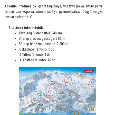
További információk:
gyorssági pálya, freestyle pálya, sifutó pálya,
félcső, szánkópálya, korcsolyapálya, gyermekpálya, hóágyú, magyar
nyelvu síoktatás: X,
Általános információk:
Távolság Budapesttől: 540 km
Síterep alsó magassága: 610 m
Síterep felső magassága: 2 200 m
Kiskabinos felvonó: 5 db
Ülőliftes felvonó: 9 db
Húzóliftes felvonó: 16 db