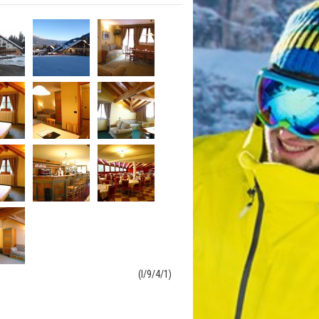
(I/9/4/1)