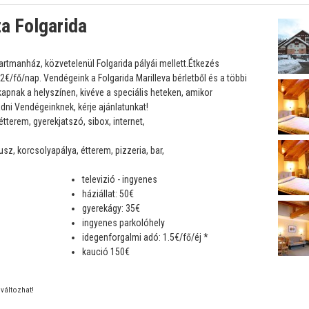
a Folgarida
rtmanház, közvetelenül Folgarida pályái mellett.Étkezés
2€/fő/nap. Vendégeink a Folgarida Marilleva bérletből és a többi
apnak a helyszínen, kivéve a speciális heteken, amikor
ni Vendégeinknek, kérje ajánlatunkat!
étterem, gyerekjatszó, sibox, internet,
usz, korcsolyapálya, étterem, pizzeria, bar,
televizió - ingyenes
háziállat: 50€
gyerekágy: 35€
ingyenes parkolóhely
idegenforgalmi adó: 1.5€/fő/éj *
kaució 150€
változhat!