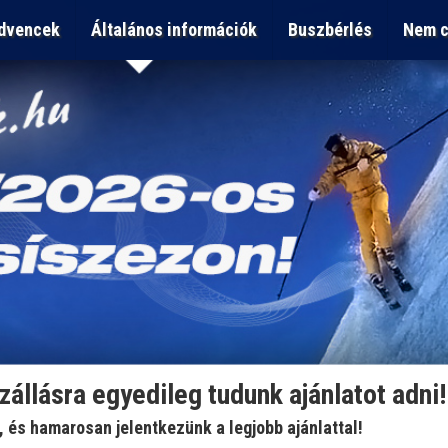
dvencek
Általános információk
Buszbérlés
Nem c
szállásra egyedileg tudunk ajánlatot adni!
t, és hamarosan jelentkezünk a legjobb ajánlattal!