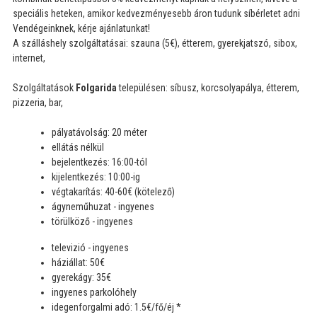
speciális heteken, amikor kedvezményesebb áron tudunk síbérletet adni
Vendégeinknek, kérje ajánlatunkat!
A szálláshely szolgáltatásai: szauna (5€), étterem, gyerekjatszó, sibox,
internet,
Szolgáltatások
Folgarida
településen: síbusz, korcsolyapálya, étterem,
pizzeria, bar,
pályatávolság: 20 méter
ellátás nélkül
bejelentkezés: 16:00-tól
kijelentkezés: 10:00-ig
végtakarítás: 40-60€ (kötelező)
ágyneműhuzat - ingyenes
törülköző - ingyenes
televizió - ingyenes
háziállat: 50€
gyerekágy: 35€
ingyenes parkolóhely
idegenforgalmi adó: 1.5€/fő/éj *