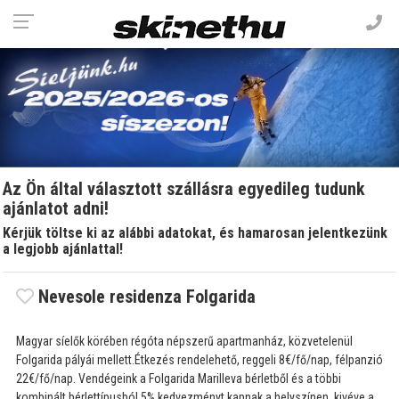
Az Ön által választott szállásra egyedileg tudunk
ajánlatot adni!
Kérjük töltse ki az alábbi adatokat, és hamarosan jelentkezünk
a legjobb ajánlattal!
Nevesole residenza Folgarida
Magyar síelők körében régóta népszerű apartmanház, közvetelenül
Folgarida pályái mellett.Étkezés rendelehető, reggeli 8€/fő/nap, félpanzió
22€/fő/nap. Vendégeink a Folgarida Marilleva bérletből és a többi
kombinált bérlettípusból 5% kedvezményt kapnak a helyszínen, kivéve a