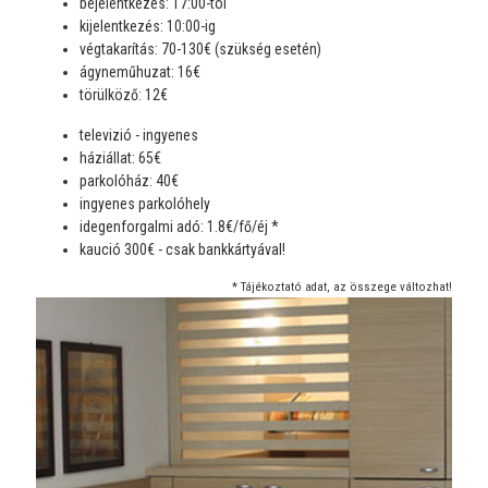
bejelentkezés: 17:00-tól
kijelentkezés: 10:00-ig
végtakarítás: 70-130€ (szükség esetén)
ágyneműhuzat: 16€
törülköző: 12€
televizió - ingyenes
háziállat: 65€
parkolóház: 40€
ingyenes parkolóhely
idegenforgalmi adó: 1.8€/fő/éj *
kaució 300€ - csak bankkártyával!
* Tájékoztató adat, az összege változhat!