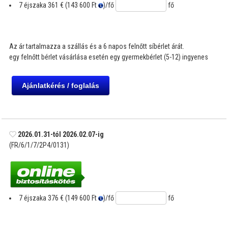
7 éjszaka
361 € (143 600 Ft
)
/fő
fő
Az ár tartalmazza a szállás és a 6 napos felnőtt síbérlet árát.
egy felnőtt bérlet vásárlása esetén egy gyermekbérlet (5-12) ingyenes
2026.01.31-tól 2026.02.07-ig
(FR/6/1/7/2P4/0131)
7 éjszaka
376 € (149 600 Ft
)
/fő
fő