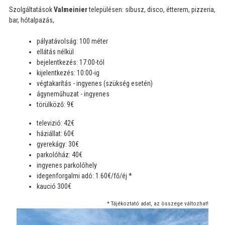
Szolgáltatások
Valmeinier
településen: síbusz, disco, étterem, pizzeria,
bar, hótalpazás,
pályatávolság: 100 méter
ellátás nélkül
bejelentkezés: 17:00-tól
kijelentkezés: 10:00-ig
végtakarítás - ingyenes (szükség esetén)
ágyneműhuzat - ingyenes
törülköző: 9€
televizió: 42€
háziállat: 60€
gyerekágy: 30€
parkolóház: 40€
ingyenes parkolóhely
idegenforgalmi adó: 1.60€/fő/éj *
kaució 300€
* Tájékoztató adat, az összege változhat!