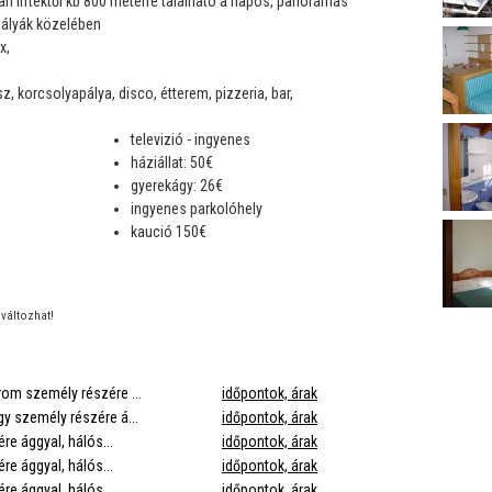
ri liftektől kb 800 méterre található a napos, panorámás
pályák közelében
x,
z, korcsolyapálya, disco, étterem, pizzeria, bar,
televizió - ingyenes
háziállat: 50€
gyerekágy: 26€
ingyenes parkolóhely
kaució 150€
változhat!
árom személy részére ...
időpontok, árak
gy személy részére á...
időpontok, árak
ére ággyal, hálós...
időpontok, árak
ére ággyal, hálós...
időpontok, árak
ére ággyal, hálós...
időpontok, árak