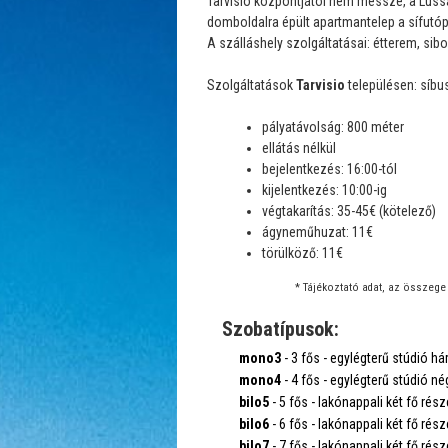
Tarvisio központjától nem messze, a Lussa
domboldalra épült apartmantelep a sífutó
A szálláshely szolgáltatásai: étterem, sibo
Szolgáltatások
Tarvisio
településen: síbus
pályatávolság: 800 méter
ellátás nélkül
bejelentkezés: 16:00-tól
kijelentkezés: 10:00-ig
végtakarítás: 35-45€ (kötelező)
ágyneműhuzat: 11€
törülköző: 11€
* Tájékoztató adat, az összege 
Szobatípusok:
mono3
- 3 fős - egylégterű stúdió h
mono4
- 4 fős - egylégterű stúdió né
bilo5
- 5 fős - lakónappali két fő rész
bilo6
- 6 fős - lakónappali két fő rész
bilo7
- 7 fős - lakónappali két fő rész