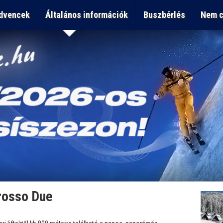
dvencek
Általános információk
Buszbérlés
Nem c
osso Due