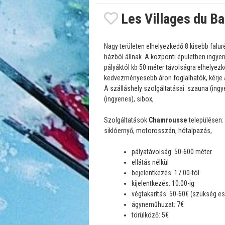
Les Villages du B
Nagy területen elhelyezkedő 8 kisebb falu
házból állnak. A központi épületben ingye
pályáktól kb 50 méter távolságra elhelyezk
kedvezményesebb áron foglalhatók, kérje a
A szálláshely szolgáltatásai: szauna (ingy
(ingyenes), sibox,
Szolgáltatások
Chamrousse
településen: 
siklóernyő, motorosszán, hótalpazás,
pályatávolság: 50-600 méter
ellátás nélkül
bejelentkezés: 17:00-tól
kijelentkezés: 10:00-ig
végtakarítás: 50-60€ (szükség es
ágyneműhuzat: 7€
törülköző: 5€