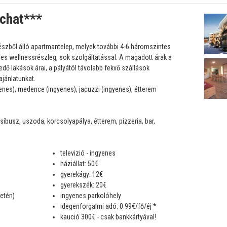
achat***
részből álló apartmantelep, melyek további 4-6 háromszintes
nes wellnessrészleg, sok szolgáltatással. A magadott árak a
edő lakások árai, a pályától távolabb fekvő szállások
jánlatunkat.
enes), medence (ingyenes), jacuzzi (ingyenes), étterem
síbusz, uszoda, korcsolyapálya, étterem, pizzeria, bar,
televizió - ingyenes
háziállat: 50€
gyerekágy: 12€
gyerekszék: 20€
etén)
ingyenes parkolóhely
idegenforgalmi adó: 0.99€/fő/éj *
kaució 300€ - csak bankkártyával!