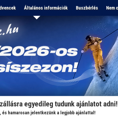
dvencek
Általános információk
Buszbérlés
Nem c
szállásra egyedileg tudunk ajánlatot adni!
t, és hamarosan jelentkezünk a legjobb ajánlattal!