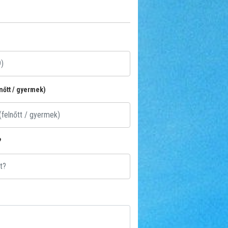
lnőtt / gyermek)
?