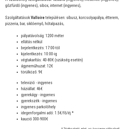
gőzfürdő (ingyenes), sibox, internet (ingyenes),
Szolgáltatások
Valloire
településen: síbusz, korcsolyapálya, étterem,
pizzeria, bar, siklóernyő, hótalpazás,
pályatávolság: 1200 méter
ellátás nélkül
bejelentkezés: 17:00-tól
kijelentkezés: 10:00-ig
végtakarítás: 40-80€ (szükség esetén)
ágyneműhuzat: 12€
törülköző: 9€
televizió - ingyenes
háziállat: 46€
gyerekágy - ingyenes
gyerekszék - ingyenes
ingyenes parkolóhely
idegenforgalmi adó: 1.5€/fő/éj *
kaució 300-900€
* Tájékoztató adat, az összege változhat!