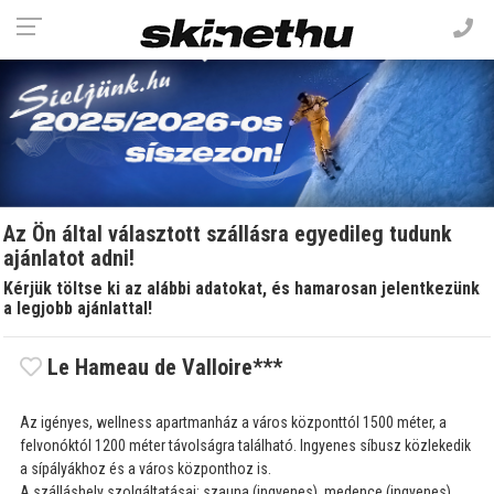
Az Ön által választott szállásra egyedileg tudunk
ajánlatot adni!
Kérjük töltse ki az alábbi adatokat, és hamarosan jelentkezünk
a legjobb ajánlattal!
Le Hameau de Valloire***
Az igényes, wellness apartmanház a város központtól 1500 méter, a
felvonóktól 1200 méter távolságra található. Ingyenes síbusz közlekedik
a sípályákhoz és a város központhoz is.
A szálláshely szolgáltatásai: szauna (ingyenes), medence (ingyenes),