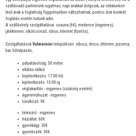
szállásadó partnerünk rugalmas, napi árakkal dolgozik, az oldalunkon
lévő árak a foglaltság függvényében változhatnak, pontos árat konkrét
foglalás esetén tudunk adni.
A szálláshely szolgáltatásai: szauna (6€), medence (ingyenes),
játékterem, síkölcsönző, sibox, internet (fizetős),
Szolgáltatások
Valmeinier
településen: síbusz, disco, étterem, pizzeria,
bar, hótalpazás,
pályatávolság: 50 méter
ellátás nélkül
bejelentkezés: 17:00-tól
kijelentkezés: 10:00-ig
végtakarítás - ingyenes (szükség esetén)
ágyneműhuzat - ingyenes
törülköző: 9€
televizió - ingyenes
háziállat: 60€
gyerekágy: 30€
gyerekszék: 30€