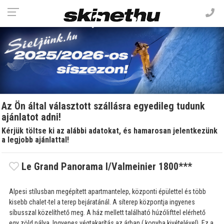
Az Ön által választott szállásra egyedileg tudunk
ajánlatot adni!
Kérjük töltse ki az alábbi adatokat, és hamarosan jelentkezünk
a legjobb ajánlattal!
Le Grand Panorama I/Valmeinier 1800***
Alpesi stílusban megépített apartmantelep, központi épülettel és több
kisebb chalet-tel a terep bejáratánál. A síterep központja ingyenes
síbusszal közelíthető meg. A ház mellett található húzólifttel elérhető
egy zöld pálya, Ingyenes végtakarítás az árban ( konyha kivételével). Ez a