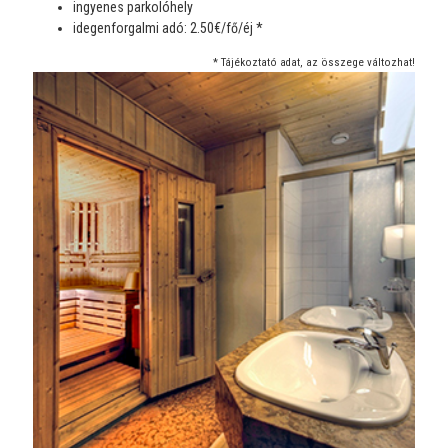
ingyenes parkolóhely
idegenforgalmi adó: 2.50€/fő/éj *
* Tájékoztató adat, az összege változhat!