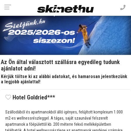
Az Ön által választott szállásra egyedileg tudunk
ajánlatot adni!
Kérjük töltse ki az alábbi adatokat, és hamarosan jelentkezünk
a legjobb ajánlattal!
Hotel Goldried***
Szállodából és apartmanokból álló igényes, felújított komplexum 1.000
m2-es wellnessrészleggel. A tágas, saját szaunával felszerelt
apartmanok a főépülettől kb. 200 méterre fekvő melléképületben
találhatók. A hotel wellnessrészlege az apartmanok vendégei számára